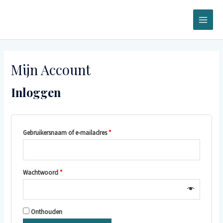
Ga
naar
de
MAI
inhoud
ME
Mijn Account
Inloggen
Gebruikersnaam of e-mailadres
*
Wachtwoord
*
Onthouden